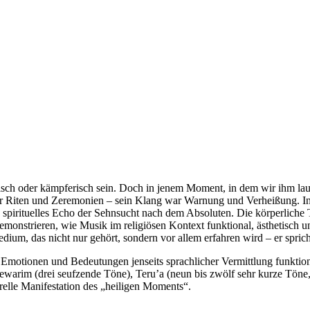
olisch oder kämpferisch sein. Doch in jenem Moment, in dem wir ihm la
 der Riten und Zeremonien – sein Klang war Warnung und Verheißung. I
pirituelles Echo der Sehnsucht nach dem Absoluten. Die körperliche Te
monstrieren, wie Musik im religiösen Kontext funktional, ästhetisch und
ium, das nicht nur gehört, sondern vor allem erfahren wird – er spric
otionen und Bedeutungen jenseits sprachlicher Vermittlung funktionier
hewarim (drei seufzende Töne), Teru’a (neun bis zwölf sehr kurze Töne,
urelle Manifestation des „heiligen Moments“.