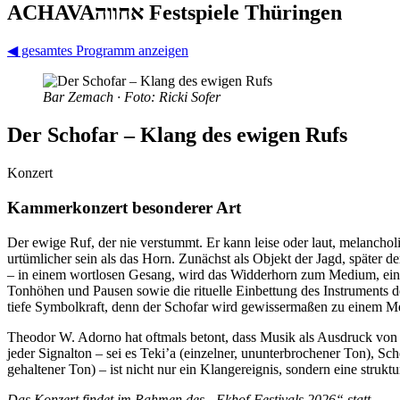
ACHAVAאחווה Fest­spiele Thüringen
◀
gesamtes Programm anzeigen
Bar Zemach · Foto: Ricki Sofer
Der Schofar – Klang des ewigen Rufs
Konzert
Kammerkonzert besonderer Art
Der ewige Ruf, der nie verstummt. Er kann leise oder laut, melanch
urtümlicher sein als das Horn. Zunächst als Objekt der Jagd, später
– in einem wortlosen Gesang, wird das Widderhorn zum Medium, ein s
Tonhöhen und Pausen sowie die rituelle Einbettung des Instruments de
tiefe Symbolkraft, denn der Schofar wird gewissermaßen zu einem Med
Theodor W. Adorno hat oftmals betont, dass Musik als Ausdruck von Em
jeder Signalton – sei es Teki’a (einzelner, ununterbrochener Ton), Sc
gehaltener Ton) – ist nicht nur ein Klangereignis, sondern eine strukt
Das Konzert findet im Rahmen des „Ekhof-Festivals 2026“ statt.