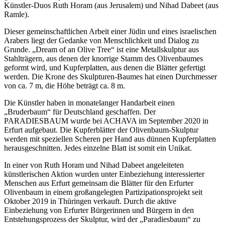
Künstler-Duos Ruth Horam (aus Jerusalem) und Nihad Dabeet (aus
Ramle).
Dieser gemeinschaftlichen Arbeit einer Jüdin und eines israelischen
Arabers liegt der Gedanke von Menschlichkeit und Dialog zu
Grunde. „Dream of an Olive Tree“ ist eine Metallskulptur aus
Stahlträgern, aus denen der knorrige Stamm des Olivenbaumes
geformt wird, und Kupferplatten, aus denen die Blätter gefertigt
werden. Die Krone des Skulpturen-Baumes hat einen Durchmesser
von ca. 7 m, die Höhe beträgt ca. 8 m.
Die Künstler haben in monatelanger Handarbeit einen
„Bruderbaum“ für Deutschland geschaffen. Der
PARADIESBAUM wurde bei ACHAVA im September 2020 in
Erfurt aufgebaut. Die Kupferblätter der Olivenbaum-Skulptur
werden mit speziellen Scheren per Hand aus dünnen Kupferplatten
herausgeschnitten. Jedes einzelne Blatt ist somit ein Unikat.
In einer von Ruth Horam und Nihad Dabeet angeleiteten
künstlerischen Aktion wurden unter Einbeziehung interessierter
Menschen aus Erfurt gemeinsam die Blätter für den Erfurter
Olivenbaum in einem großangelegten Partizipationsprojekt seit
Oktober 2019 in Thüringen verkauft. Durch die aktive
Einbeziehung von Erfurter Bürgerinnen und Bürgern in den
Entstehungsprozess der Skulptur, wird der „Paradiesbaum“ zu