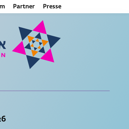
um
Partner
Presse
26